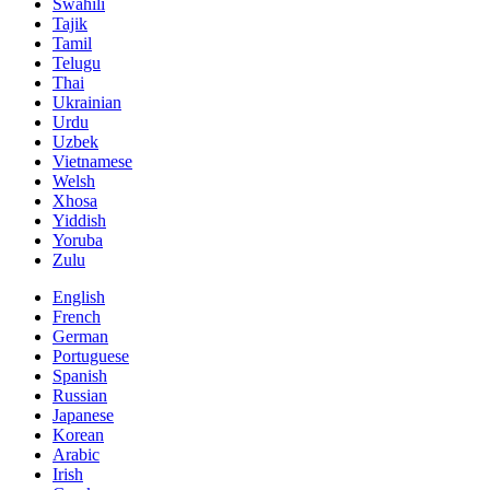
Swahili
Tajik
Tamil
Telugu
Thai
Ukrainian
Urdu
Uzbek
Vietnamese
Welsh
Xhosa
Yiddish
Yoruba
Zulu
English
French
German
Portuguese
Spanish
Russian
Japanese
Korean
Arabic
Irish