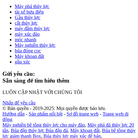
Máy phá thủy lực
tài xế bưu điện
Gầu thủy lực
cắt thủy lực
máy đầm thủy lực
máy xúc đào
móc nhanh
Máy nghiền thủy lực
búa đóng cọc
Máy khoan đất
gầu xúc
Gửi yêu cầu:
Sẵn sàng để tìm hiểu thêm
LUÔN CẬP NHẬT VỚI CHÚNG TÔI
Nhấp để yêu cầu
© Bản quyền - 2019-2025: Mọi quyền được bảo lưu.
Hướng dẫn
-
Sản phẩm nổi bật
-
Sơ đồ trang web
-
Trang web di
động
Máy nghiền bê tông thủy lực cho máy đào
,
Máy phá đá thủy lực 20
tấn
,
Búa đập thủy lực Búa đập đá
,
Máy khoan đất
,
Búa bê tông thủy
lực giảm thanh Box
,
Búa thủy lực máy xúc để bán
,