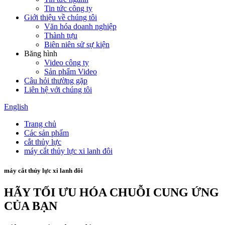
Tin tức công ty
Giới thiệu về chúng tôi
Văn hóa doanh nghiệp
Thành tựu
Biên niên sử sự kiện
Băng hình
Video công ty
Sản phẩm Video
Câu hỏi thường gặp
Liên hệ với chúng tôi
English
Trang chủ
Các sản phẩm
cắt thủy lực
máy cắt thủy lực xi lanh đôi
máy cắt thủy lực xi lanh đôi
HÃY TỐI ƯU HÓA CHUỖI CUNG ỨNG
CỦA BẠN