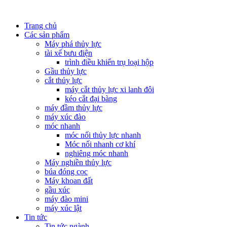
Trang chủ
Các sản phẩm
Máy phá thủy lực
tài xế bưu điện
trình điều khiển trụ loại hộp
Gầu thủy lực
cắt thủy lực
máy cắt thủy lực xi lanh đôi
kéo cắt đại bàng
máy đầm thủy lực
máy xúc đào
móc nhanh
móc nối thủy lực nhanh
Móc nối nhanh cơ khí
nghiêng móc nhanh
Máy nghiền thủy lực
búa đóng cọc
Máy khoan đất
gầu xúc
máy đào mini
máy xúc lật
Tin tức
Tin tức ngành