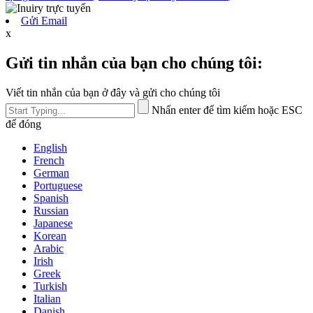
Gửi Email
x
Gửi tin nhắn của bạn cho chúng tôi:
Viết tin nhắn của bạn ở đây và gửi cho chúng tôi
Nhấn enter để tìm kiếm hoặc ESC
để đóng
English
French
German
Portuguese
Spanish
Russian
Japanese
Korean
Arabic
Irish
Greek
Turkish
Italian
Danish