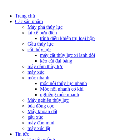
Trang chủ
Các sản phẩm
Máy phá thủy lực
tài xế bưu điện
trình điều khiển trụ loại hộp
Gầu thủy lực
cắt thủy lực
máy cắt thủy lực xi lanh đôi
kéo cắt đại bàng
máy đầm thủy lực
máy xúc
móc nhanh
móc nối thủy lực nhanh
Móc nối nhanh cơ khí
nghiêng móc nhanh
Máy nghiền thủy lực
búa đóng cọc
Máy khoan đất
gầu xúc
máy đào mini
máy xúc lật
Tin tức
Tin tức ngành