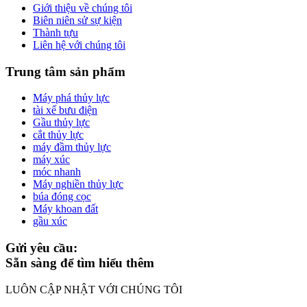
Giới thiệu về chúng tôi
Biên niên sử sự kiện
Thành tựu
Liên hệ với chúng tôi
Trung tâm sản phẩm
Máy phá thủy lực
tài xế bưu điện
Gầu thủy lực
cắt thủy lực
máy đầm thủy lực
máy xúc
móc nhanh
Máy nghiền thủy lực
búa đóng cọc
Máy khoan đất
gầu xúc
Gửi yêu cầu:
Sẵn sàng để tìm hiểu thêm
LUÔN CẬP NHẬT VỚI CHÚNG TÔI