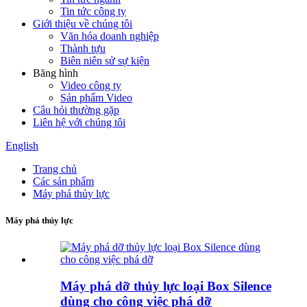
Tin tức công ty
Giới thiệu về chúng tôi
Văn hóa doanh nghiệp
Thành tựu
Biên niên sử sự kiện
Băng hình
Video công ty
Sản phẩm Video
Câu hỏi thường gặp
Liên hệ với chúng tôi
English
Trang chủ
Các sản phẩm
Máy phá thủy lực
Máy phá thủy lực
Máy phá dỡ thủy lực loại Box Silence
dùng cho công việc phá dỡ