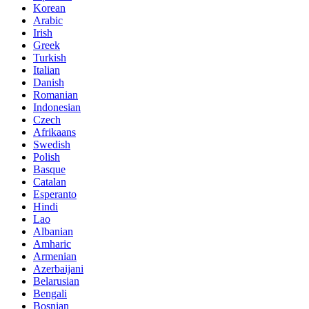
Korean
Arabic
Irish
Greek
Turkish
Italian
Danish
Romanian
Indonesian
Czech
Afrikaans
Swedish
Polish
Basque
Catalan
Esperanto
Hindi
Lao
Albanian
Amharic
Armenian
Azerbaijani
Belarusian
Bengali
Bosnian