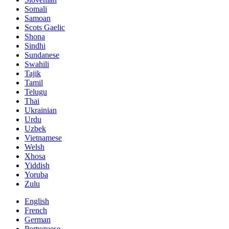
Somali
Samoan
Scots Gaelic
Shona
Sindhi
Sundanese
Swahili
Tajik
Tamil
Telugu
Thai
Ukrainian
Urdu
Uzbek
Vietnamese
Welsh
Xhosa
Yiddish
Yoruba
Zulu
English
French
German
Portuguese