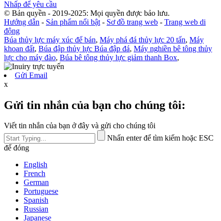
Nhấp để yêu cầu
© Bản quyền - 2019-2025: Mọi quyền được bảo lưu.
Hướng dẫn
-
Sản phẩm nổi bật
-
Sơ đồ trang web
-
Trang web di
động
Búa thủy lực máy xúc để bán
,
Máy phá đá thủy lực 20 tấn
,
Máy
khoan đất
,
Búa đập thủy lực Búa đập đá
,
Máy nghiền bê tông thủy
lực cho máy đào
,
Búa bê tông thủy lực giảm thanh Box
,
Gửi Email
x
Gửi tin nhắn của bạn cho chúng tôi:
Viết tin nhắn của bạn ở đây và gửi cho chúng tôi
Nhấn enter để tìm kiếm hoặc ESC
để đóng
English
French
German
Portuguese
Spanish
Russian
Japanese