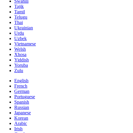
Swahili
Tajik
Tamil
Telugu
Thai
Ukrainian
Urdu
Uzbek
Vietnamese
Welsh
Xhosa
Yiddish
Yoruba
Zulu
English
French
German
Portuguese
Spanish
Russian
Japanese
Korean
Arabic
Irish