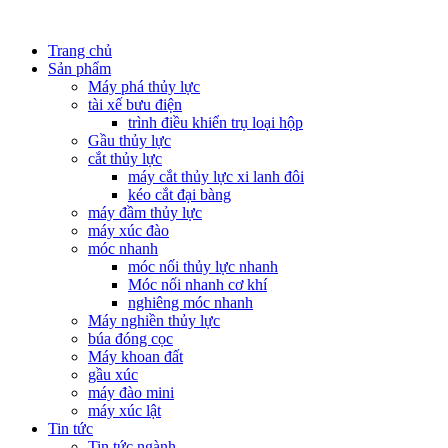
Trang chủ
Sản phẩm
Máy phá thủy lực
tài xế bưu điện
trình điều khiển trụ loại hộp
Gầu thủy lực
cắt thủy lực
máy cắt thủy lực xi lanh đôi
kéo cắt đại bàng
máy đầm thủy lực
máy xúc đào
móc nhanh
móc nối thủy lực nhanh
Móc nối nhanh cơ khí
nghiêng móc nhanh
Máy nghiền thủy lực
búa đóng cọc
Máy khoan đất
gầu xúc
máy đào mini
máy xúc lật
Tin tức
Tin tức ngành