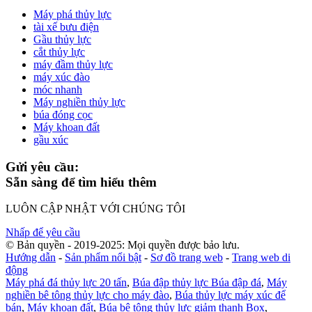
Máy phá thủy lực
tài xế bưu điện
Gầu thủy lực
cắt thủy lực
máy đầm thủy lực
máy xúc đào
móc nhanh
Máy nghiền thủy lực
búa đóng cọc
Máy khoan đất
gầu xúc
Gửi yêu cầu:
Sẵn sàng để tìm hiểu thêm
LUÔN CẬP NHẬT VỚI CHÚNG TÔI
Nhấp để yêu cầu
© Bản quyền - 2019-2025: Mọi quyền được bảo lưu.
Hướng dẫn
-
Sản phẩm nổi bật
-
Sơ đồ trang web
-
Trang web di
động
Máy phá đá thủy lực 20 tấn
,
Búa đập thủy lực Búa đập đá
,
Máy
nghiền bê tông thủy lực cho máy đào
,
Búa thủy lực máy xúc để
bán
,
Máy khoan đất
,
Búa bê tông thủy lực giảm thanh Box
,