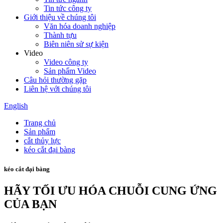
Tin tức công ty
Giới thiệu về chúng tôi
Văn hóa doanh nghiệp
Thành tựu
Biên niên sử sự kiện
Video
Video công ty
Sản phẩm Video
Câu hỏi thường gặp
Liên hệ với chúng tôi
English
Trang chủ
Sản phẩm
cắt thủy lực
kéo cắt đại bàng
kéo cắt đại bàng
HÃY TỐI ƯU HÓA CHUỖI CUNG ỨNG
CỦA BẠN