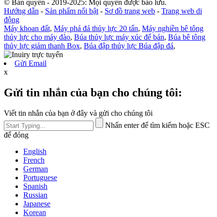
© Bản quyền - 2019-2025: Mọi quyền được bảo lưu.
Hướng dẫn
-
Sản phẩm nổi bật
-
Sơ đồ trang web
-
Trang web di
động
Máy khoan đất
,
Máy phá đá thủy lực 20 tấn
,
Máy nghiền bê tông
thủy lực cho máy đào
,
Búa thủy lực máy xúc để bán
,
Búa bê tông
thủy lực giảm thanh Box
,
Búa đập thủy lực Búa đập đá
,
Gửi Email
x
Gửi tin nhắn của bạn cho chúng tôi:
Viết tin nhắn của bạn ở đây và gửi cho chúng tôi
Nhấn enter để tìm kiếm hoặc ESC
để đóng
English
French
German
Portuguese
Spanish
Russian
Japanese
Korean