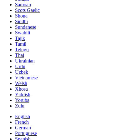
Samoan
Scots Gaelic
Shona
Sindhi
Sundanese
Swahili
Tajik
Tamil
Telugu
Thai
Ukrainian
Urdu
Uzbek
Vietnamese
Welsh
Xhosa
Yiddish
Yoruba
Zulu
English
French
German
Portuguese
Spanish