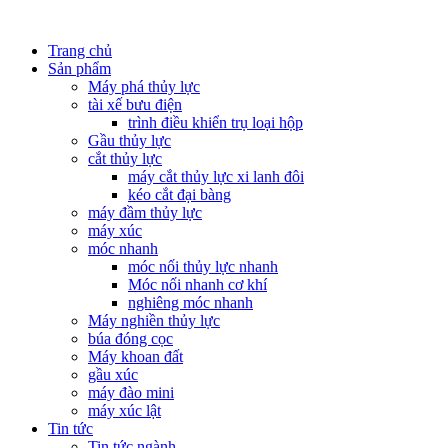
Trang chủ
Sản phẩm
Máy phá thủy lực
tài xế bưu điện
trình điều khiển trụ loại hộp
Gầu thủy lực
cắt thủy lực
máy cắt thủy lực xi lanh đôi
kéo cắt đại bàng
máy đầm thủy lực
máy xúc
móc nhanh
móc nối thủy lực nhanh
Móc nối nhanh cơ khí
nghiêng móc nhanh
Máy nghiền thủy lực
búa đóng cọc
Máy khoan đất
gầu xúc
máy đào mini
máy xúc lật
Tin tức
Tin tức ngành