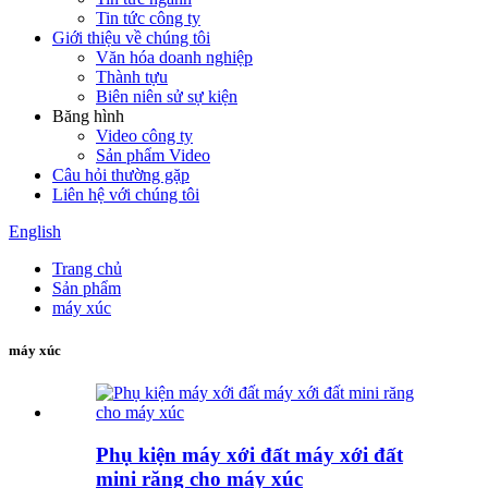
Tin tức công ty
Giới thiệu về chúng tôi
Văn hóa doanh nghiệp
Thành tựu
Biên niên sử sự kiện
Băng hình
Video công ty
Sản phẩm Video
Câu hỏi thường gặp
Liên hệ với chúng tôi
English
Trang chủ
Sản phẩm
máy xúc
máy xúc
Phụ kiện máy xới đất máy xới đất
mini răng cho máy xúc