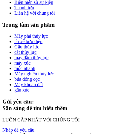
Biên niên sử sự kiện
Thành tựu
Liên hệ với chúng tôi
Trung tâm sản phẩm
Máy phá thủy lực
tài xế bưu điện
Gầu thủy lực
cắt thủy lực
máy đầm thủy lực
máy xúc
móc nhanh
Máy nghiền thủy lực
búa đóng cọc
Máy khoan đất
gầu xúc
Gửi yêu cầu:
Sẵn sàng để tìm hiểu thêm
LUÔN CẬP NHẬT VỚI CHÚNG TÔI
Nhấp để yêu cầu