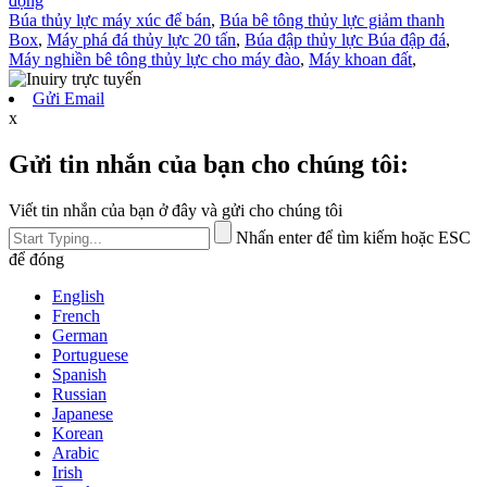
động
Búa thủy lực máy xúc để bán
,
Búa bê tông thủy lực giảm thanh
Box
,
Máy phá đá thủy lực 20 tấn
,
Búa đập thủy lực Búa đập đá
,
Máy nghiền bê tông thủy lực cho máy đào
,
Máy khoan đất
,
Gửi Email
x
Gửi tin nhắn của bạn cho chúng tôi:
Viết tin nhắn của bạn ở đây và gửi cho chúng tôi
Nhấn enter để tìm kiếm hoặc ESC
để đóng
English
French
German
Portuguese
Spanish
Russian
Japanese
Korean
Arabic
Irish