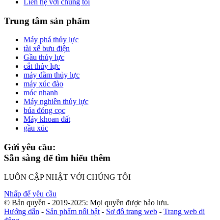
Liên hệ với chúng tôi
Trung tâm sản phẩm
Máy phá thủy lực
tài xế bưu điện
Gầu thủy lực
cắt thủy lực
máy đầm thủy lực
máy xúc đào
móc nhanh
Máy nghiền thủy lực
búa đóng cọc
Máy khoan đất
gầu xúc
Gửi yêu cầu:
Sẵn sàng để tìm hiểu thêm
LUÔN CẬP NHẬT VỚI CHÚNG TÔI
Nhấp để yêu cầu
© Bản quyền - 2019-2025: Mọi quyền được bảo lưu.
Hướng dẫn
-
Sản phẩm nổi bật
-
Sơ đồ trang web
-
Trang web di