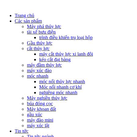
Trang chủ
Các sản phẩm
Máy phá thủy lực
tài xế bưu điện
trình điều khiển trụ loại hộp
Gầu thủy lực
cắt thủy lực
máy cắt thủy lực xi lanh đôi
kéo cắt đại bàng
máy đầm thủy lực
máy xúc đào
móc nhanh
móc nối thủy lực nhanh
Móc nối nhanh cơ khí
nghiêng móc nhanh
Máy nghiền thủy lực
búa đóng cọc
Máy khoan đất
gầu xúc
máy đào mini
máy xúc lật
Tin tức
Tin tức ngành