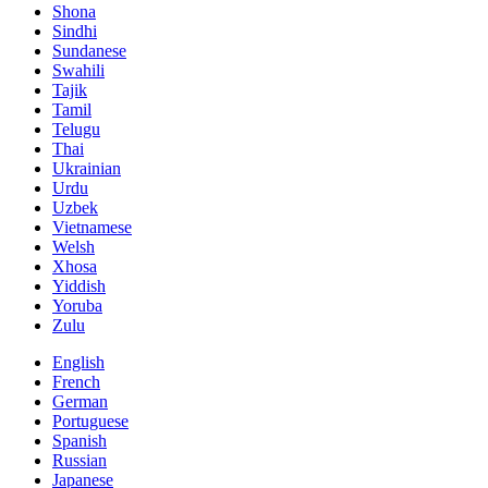
Shona
Sindhi
Sundanese
Swahili
Tajik
Tamil
Telugu
Thai
Ukrainian
Urdu
Uzbek
Vietnamese
Welsh
Xhosa
Yiddish
Yoruba
Zulu
English
French
German
Portuguese
Spanish
Russian
Japanese