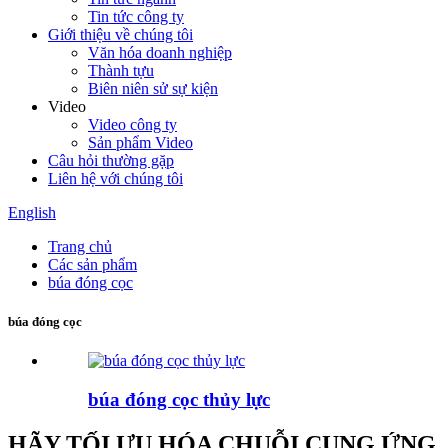
Tin tức công ty
Giới thiệu về chúng tôi
Văn hóa doanh nghiệp
Thành tựu
Biên niên sử sự kiện
Video
Video công ty
Sản phẩm Video
Câu hỏi thường gặp
Liên hệ với chúng tôi
English
Trang chủ
Các sản phẩm
búa đóng cọc
búa đóng cọc
búa đóng cọc thủy lực
HÃY TỐI ƯU HÓA CHUỖI CUNG ỨNG