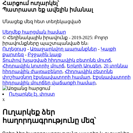
Հարցում ուղարկել՝
Պատրաստ եք ավելին իմանալ
Մնացեք մեզ հետ տեղեկացված
Սեղմեք հարցման համար
© Հեղինակային իրավունք - 2019-2025: Բոլոր
իրավունքները պաշտպանված են։
Ուղեցույց
-
Առաջարկվող ապրանքներ
-
Կայքի
քարտեզ
-
Բջջային կայք
Տուփով խլացված հիդրավլիկ բետոնե մուրճ
,
Հիդրավլիկ կոտրիչ մուրճ
,
Երկրի Աուգեր
,
20 տոննա
հիդրավլիկ ժայռաբեկոր
,
Հիդրավլիկ բետոնե
փոշիացնող էքսկավատորի համար
,
Էքսկավատորի
հիդրավլիկ մուրճեր վաճառքի համար
,
Ուղարկել էլ. փոստ
x
Ուղարկեք ձեր
հաղորդագրությունը մեզ՝