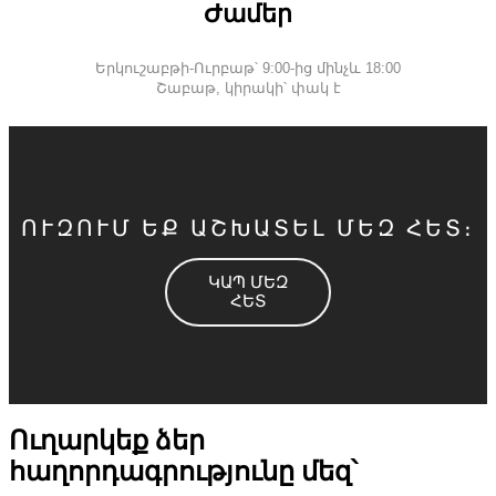
Ժամեր
Երկուշաբթի-Ուրբաթ՝ 9:00-ից մինչև 18:00
Շաբաթ, կիրակի՝ փակ է
ՈՒԶՈՒՄ ԵՔ ԱՇԽԱՏԵԼ ՄԵԶ ՀԵՏ։
ԿԱՊ ՄԵԶ
ՀԵՏ
Ուղարկեք ձեր
հաղորդագրությունը մեզ՝