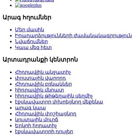
Արագ հղումներ
Մեր մասին
Իրադարձությունների ժամանակագրություն
Նվաճումներ
Կապ մեզ հետ
Արտադրանքի կենտրոն
Հիդրավլիկ անջատիչ
փոստային վարորդ
Հիդրավլիկ բռնակներ
հիդրավլիկ մկրատ
հիդրավլիկ թիթեղային սեղմիչ
էքսկավատոր փխրեցնող մեքենա
արագ կապ
Հիդրավլիկ փոշիացնող
կույտային մուրճ
Երկրի հորատիչ
էքսկավատորի դույլեր