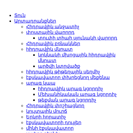
Տուն
Արտադրանքներ
Հիդրավլիկ անջատիչ
փոստային վարորդ
տուփի տիպի սյունակի վարորդ
Հիդրավլիկ բռնակներ
հիդրավլիկ մկրատ
կրկնակի մխոցային հիդրավլիկ
մկրատ
արծվի կտրվածք
հիդրավլիկ թիթեղային սեղմիչ
էքսկավատոր փխրեցնող մեքենա
արագ կապ
հիդրավլիկ արագ կցորդիչ
Մեխանիկական արագ կցորդիչ
թեքման արագ կցորդիչ
Հիդրավլիկ փոշիացնող
կույտային մուրճ
Երկրի հորատիչ
էքսկավատորի դույլեր
մինի էքսկավատոր