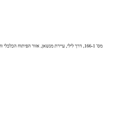
מס' 166-1, דרך לילי, עיירת מנשאן, אזור הפיתוח הכלכלי והטכנולוגי של לינגאנג, עיר וויהאי, מחוז שאנדונג (סדנת ייצור מס' 1-2)