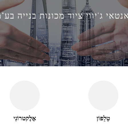
נטאי ג'יווי ציוד מכונות בנייה בע"
טֵלֵפוֹן
אֶלֶקטרוֹנִי