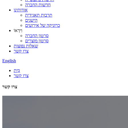
חדשות החברה
אודותינו
תרבות תאגידית
הישגים
כרוניקה של אירועים
וִידֵאוֹ
סרטון החברה
סרטון מוצרים
שאלות נפוצות
צרו קשר
English
בַּיִת
צרו קשר
צרו קשר