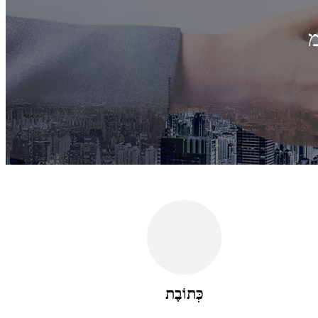
מ
כְּתוֹבֶת