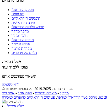
מרכז מוצרים
מפסק הידראולי
נהג פוסט
תופסנים הידראוליים
גזירה הידראולית
מכבש פלטות הידראולי
מחפר מרקר
חיבור מהיר
מרסס הידראולי
פטיש ערימה
מקדחת אדמה
דליים של מחפרים
שלח פנייה:
מוכן ללמוד עוד
הישארו מעודכנים איתנו
לחץ לשאלה
© זכויות יוצרים - 2019-2025: כל הזכויות שמורות.
מַדְרִיך
-
מוצרים נבחרים
-
מפת אתר
-
אתר נייד
,
מרסס בטון הידראולי למחפר
,
פטישים הידראוליים לחופרים למכירה
שלח אימייל