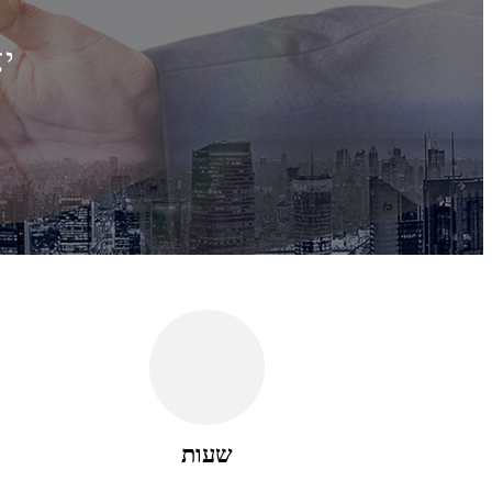
יא
שעות