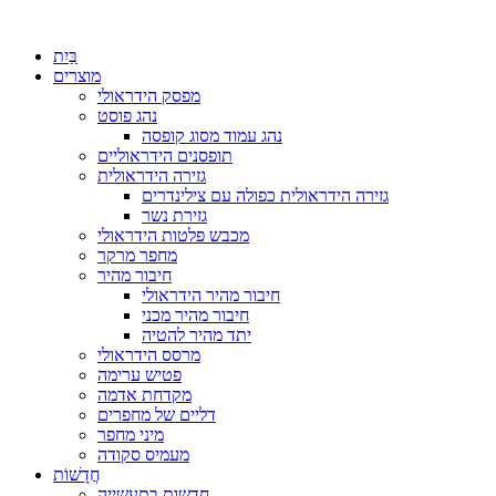
בַּיִת
מוצרים
מפסק הידראולי
נהג פוסט
נהג עמוד מסוג קופסה
תופסנים הידראוליים
גזירה הידראולית
גזירה הידראולית כפולה עם צילינדרים
גזירת נשר
מכבש פלטות הידראולי
מחפר מרקר
חיבור מהיר
חיבור מהיר הידראולי
חיבור מהיר מכני
יתד מהיר להטיה
מרסס הידראולי
פטיש ערימה
מקדחת אדמה
דליים של מחפרים
מיני מחפר
מעמיס סקודה
חֲדָשׁוֹת
חדשות בתעשייה