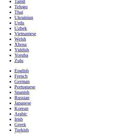
Tamil
Telugu
Thai
Ukrainian
Urdu
Uzbek
Vietnamese
Welsh
Xhosa
Yiddish
Yoruba
Zulu
English
French
German
Portuguese
Spanish
Russian
Japanese
Korean
Arabic
Irish
Greek
Turkish