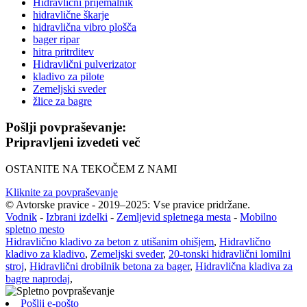
Hidravlični prijemalnik
hidravlične škarje
hidravlična vibro plošča
bager ripar
hitra pritrditev
Hidravlični pulverizator
kladivo za pilote
Zemeljski sveder
žlice za bagre
Pošlji povpraševanje:
Pripravljeni izvedeti več
OSTANITE NA TEKOČEM Z NAMI
Kliknite za povpraševanje
© Avtorske pravice - 2019–2025: Vse pravice pridržane.
Vodnik
-
Izbrani izdelki
-
Zemljevid spletnega mesta
-
Mobilno
spletno mesto
Hidravlično kladivo za beton z utišanim ohišjem
,
Hidravlično
kladivo za kladivo
,
Zemeljski sveder
,
20-tonski hidravlični lomilni
stroj
,
Hidravlični drobilnik betona za bager
,
Hidravlična kladiva za
bagre naprodaj
,
Pošlji e-pošto