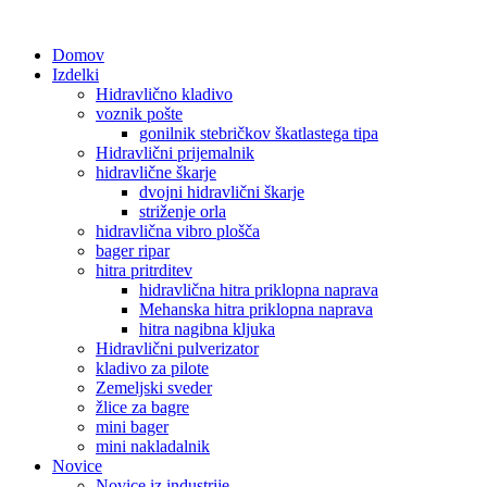
Domov
Izdelki
Hidravlično kladivo
voznik pošte
gonilnik stebričkov škatlastega tipa
Hidravlični prijemalnik
hidravlične škarje
dvojni hidravlični škarje
striženje orla
hidravlična vibro plošča
bager ripar
hitra pritrditev
hidravlična hitra priklopna naprava
Mehanska hitra priklopna naprava
hitra nagibna kljuka
Hidravlični pulverizator
kladivo za pilote
Zemeljski sveder
žlice za bagre
mini bager
mini nakladalnik
Novice
Novice iz industrije