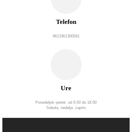
Telefon
8613361300591
Ure
Ponedeljek–petek: od 9.00 do 18.00
Sobota, nedelja: zaprto