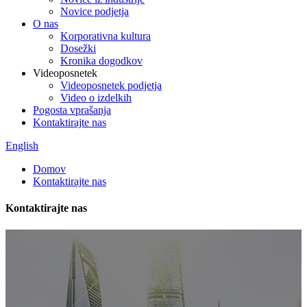
Novice podjetja
O nas
Korporativna kultura
Dosežki
Kronika dogodkov
Videoposnetek
Videoposnetek podjetja
Video o izdelkih
Pogosta vprašanja
Kontaktirajte nas
English
Domov
Kontaktirajte nas
Kontaktirajte nas