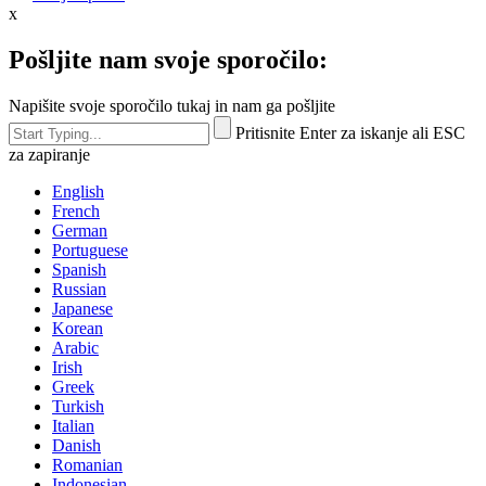
x
Pošljite nam svoje sporočilo:
Napišite svoje sporočilo tukaj in nam ga pošljite
Pritisnite Enter za iskanje ali ESC
za zapiranje
English
French
German
Portuguese
Spanish
Russian
Japanese
Korean
Arabic
Irish
Greek
Turkish
Italian
Danish
Romanian
Indonesian