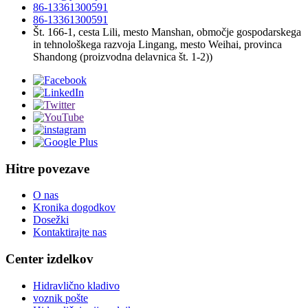
86-13361300591
86-13361300591
Št. 166-1, cesta Lili, mesto Manshan, območje gospodarskega
in tehnološkega razvoja Lingang, mesto Weihai, provinca
Shandong (proizvodna delavnica št. 1-2))
Hitre povezave
O nas
Kronika dogodkov
Dosežki
Kontaktirajte nas
Center izdelkov
Hidravlično kladivo
voznik pošte