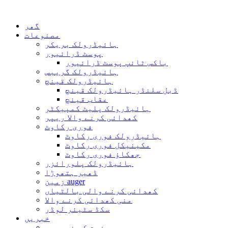
گھر
مصنوعات
ہائیڈرولک بریکر
پوسٹ ڈرائیور
باکس ٹائپ پوسٹ ڈرائیور
ہائیڈرولک گریبس
ہائیڈرولک قینچ
ڈبل سلنڈر ہائیڈرولک قینچ
عقاب قینچ
ہائیڈرولک پلیٹ کمپیکٹر
کھدائی کرنے والا ریپر
فوری رکاوٹ
ہائیڈرولک فوری رکاوٹ
مکینیکل فوری رکاوٹ
جھکاؤ فوری رکاوٹ
ہائیڈرولک پلورائزر
ڈھیر ہتھوڑا
زمین auger
کھدائی کرنے والی بالٹیاں
منی کھدائی کرنے والا
سکڈ سٹیئر لوڈر
خبریں
صنعت کی خبریں۔