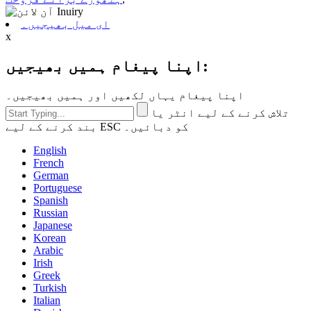
ای میل بھیجیں۔
x
اپنا پیغام ہمیں بھیجیں:
اپنا پیغام یہاں لکھیں اور ہمیں بھیجیں۔
تلاش کرنے کے لیے انٹر یا
بند کرنے کے لیے ESC کو دبائیں۔
English
French
German
Portuguese
Spanish
Russian
Japanese
Korean
Arabic
Irish
Greek
Turkish
Italian