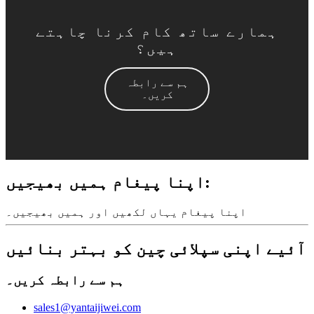
ہمارے ساتھ کام کرنا چاہتے
ہیں؟
ہم سے رابطہ
کریں۔
اپنا پیغام ہمیں بھیجیں:
اپنا پیغام یہاں لکھیں اور ہمیں بھیجیں۔
آئیے اپنی سپلائی چین کو بہتر بنائیں
ہم سے رابطہ کریں۔
sales1@yantaijiwei.com