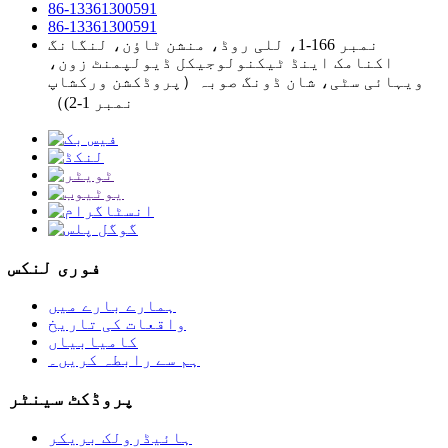
86-13361300591
86-13361300591
نمبر 166-1، للی روڈ، منشن ٹاؤن، لنگانگ
اکنامک اینڈ ٹیکنولوجیکل ڈیولپمنٹ زون،
ویہائی سٹی، شان ڈونگ صوبہ（پروڈکشن ورکشاپ
نمبر 1-2)）
فوری لنکس
ہمارے بارے میں
واقعات کی تاریخ
کامیابیاں
ہم سے رابطہ کریں۔
پروڈکٹ سینٹر
ہائیڈرولک بریکر