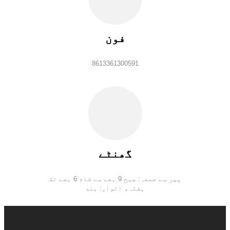
فون
8613361300591
گھنٹے
پیر سے جمعہ: صبح 9 بجے سے شام 6 بجے تک
ہفتہ، اتوار: بند