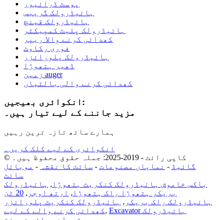
پوسٹ ڈرائیور
ہائیڈرولک گریبس
ہائیڈرولک قینچ
ہائیڈرولک پلیٹ کمپیکٹر
کھدائی کرنے والا ریپر
فوری رکاوٹ
ہائیڈرولک پلورائزر
ڈھیر ہتھوڑا
زمین auger
کھدائی کرنے والی بالٹیاں
انکوائری بھیجیں:
مزید جاننے کے لیے تیار ہیں۔
ہمارے ساتھ تازہ ترین رہیں
انکوائری کے لیے کلک کریں۔
© کاپی رائٹ - 2019-2025: جملہ حقوق محفوظ ہیں۔
گائیڈ
-
نمایاں مصنوعات
-
سائٹ کا نقشہ
-
موبائل
سائٹ
باکس خاموش ہائیڈرولک کنکریٹ ہتھوڑا
,
ہائیڈرولک
بریکر ہتھوڑا راک ہتھوڑا
,
ارتھ اوجر
,
20 ٹن
ہائیڈرولک راک بریکر
,
ہائیڈرولک کنکریٹ پلورائزر
Excavator ہائیڈرولک
,
کھدائی کرنے والے کے لیے
,
ہتھوڑے برائے فروخت