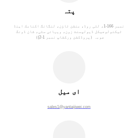
پتہ
نمبر 166-1، للی روڈ، منشن ٹاؤن، لنگانگ اکنامک اینڈ
ٹیکنولوجیکل ڈیولپمنٹ زون، ویہائی سٹی، شان ڈونگ
صوبہ（پروڈکشن ورکشاپ نمبر 1-2)）
ای میل
sales1@yantaijiwei.com