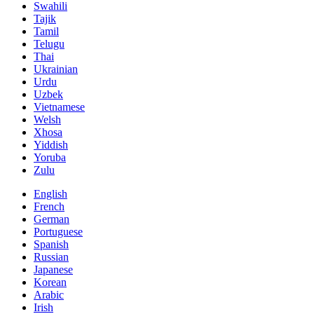
Swahili
Tajik
Tamil
Telugu
Thai
Ukrainian
Urdu
Uzbek
Vietnamese
Welsh
Xhosa
Yiddish
Yoruba
Zulu
English
French
German
Portuguese
Spanish
Russian
Japanese
Korean
Arabic
Irish