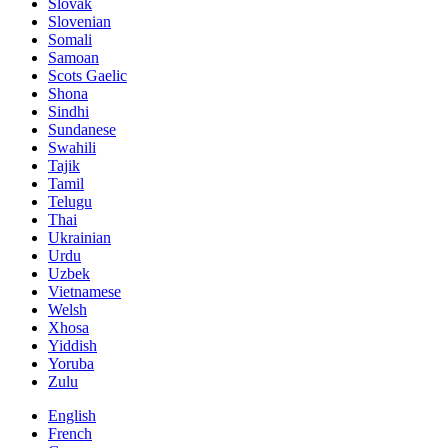
Slovak
Slovenian
Somali
Samoan
Scots Gaelic
Shona
Sindhi
Sundanese
Swahili
Tajik
Tamil
Telugu
Thai
Ukrainian
Urdu
Uzbek
Vietnamese
Welsh
Xhosa
Yiddish
Yoruba
Zulu
English
French