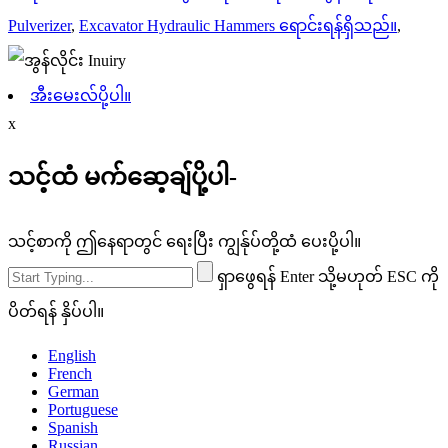
Pulverizer
,
Excavator Hydraulic Hammers ရောင်းရန်ရှိသည်။
,
အီးမေးလ်ပို့ပါ။
x
သင့်ထံ မက်ဆေ့ချ်ပို့ပါ-
သင့်စာကို ဤနေရာတွင် ရေးပြီး ကျွန်ုပ်တို့ထံ ပေးပို့ပါ။
ရှာဖွေရန် Enter သို့မဟုတ် ESC ကို
ပိတ်ရန် နှိပ်ပါ။
English
French
German
Portuguese
Spanish
Russian