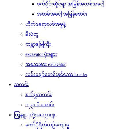
စက်ပိုင်းဆိုင်ရာ အမြန်အထစ်အငေါ့
အထစ်အငေါ့ အမြန်စောင်း
ဟိုက်ဒရောလစ်အမှုန့်
မီးပုံတူ
ကမ္ဘာမြေကြီး
excavator ပုံးများ
အသေးစား excavator
လမ်းချော်မောင်းနှင်သော Loader
သတင်း
စက်မှုသတင်း
ကုမ္ပဏီသတင်း
ကြှနျုပျတို့အကွောငျး
ကော်ပိုရိတ်ယဉ်ကျေးမှု