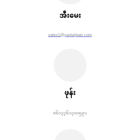
အီးမေး
sales1@yantaijiwei.com
ဖုန်း
၈၆၁၃၃၆၁၃၀၀၅၉၁