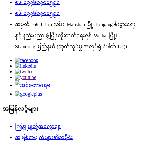
၈၆-၁၃၃၆၁၃၀၀၅၉၁
၈၆-၁၃၃၆၁၃၀၀၅၉၁
အမှတ် 166-1၊ Lili လမ်း၊ Manshan မြို့၊ Lingang စီးပွားရေး
နှင့် နည်းပညာ ဖွံ့ဖြိုးတိုးတက်ရေးဇုန်၊ Weihai မြို့၊
Shandong ပြည်နယ် (ထုတ်လုပ်မှု အလုပ်ရုံ နံပါတ် 1-2))
အမြန်လင့်များ
ကြှနျုပျတို့အကွောငျး
အဖြစ်အပျက်များ၏သမိုင်း