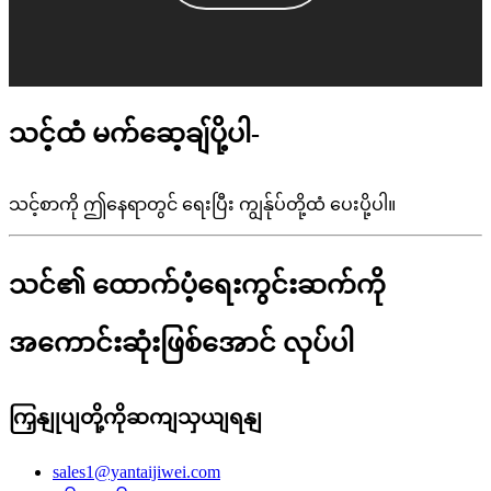
သင့်ထံ မက်ဆေ့ချ်ပို့ပါ-
သင့်စာကို ဤနေရာတွင် ရေးပြီး ကျွန်ုပ်တို့ထံ ပေးပို့ပါ။
သင်၏ ထောက်ပံ့ရေးကွင်းဆက်ကို
အကောင်းဆုံးဖြစ်အောင် လုပ်ပါ
ကြှနျုပျတို့ကိုဆကျသှယျရနျ
sales1@yantaijiwei.com