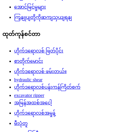
အောင်မြင်မှုများ
ကြှနျုပျတို့ကိုဆကျသှယျရနျ
ထုတ်ကုန်စင်တာ
ဟိုက်ဒရောလစ် ဖြတ်ပိုင်း
စာတိုက်မောင်း
ဟိုက်ဒရောလစ် ဖမ်းတယ်။
hydraulic shear
ဟိုက်ဒရောလစ်ပန်းကန်ကြိတ်စက်
excavator ripper
အမြန်အထစ်အငေါ့
ဟိုက်ဒရောလစ်အမှုန့်
မီးပုံတူ