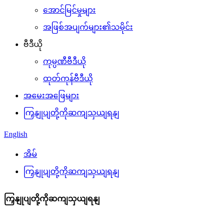
အောင်မြင်မှုများ
အဖြစ်အပျက်များ၏သမိုင်း
ဗီဒီယို
ကုမ္ပဏီဗီဒီယို
ထုတ်ကုန်ဗီဒီယို
အမေးအဖြေများ
ကြှနျုပျတို့ကိုဆကျသှယျရနျ
English
အိမ်
ကြှနျုပျတို့ကိုဆကျသှယျရနျ
ကြှနျုပျတို့ကိုဆကျသှယျရနျ