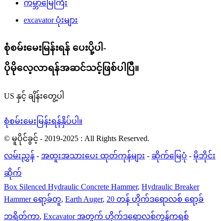
ကမ္ဘာမြေကြီး
excavator ပုံးများ
စုံစမ်းမေးမြန်းရန် ပေးပို့ပါ-
ပိုမိုလေ့လာရန်အဆင်သင့်ဖြစ်ပါပြီ။
US နှင့် ချိန်းတွေ့ပါ
စုံစမ်းမေးမြန်းရန်နှိပ်ပါ။
© မူပိုင်ခွင့် - 2019-2025 : All Rights Reserved.
လမ်းညွှန်
-
အထူးအသားပေး ထုတ်ကုန်များ
-
ဆိုက်မြေပုံ
-
မိုဘိုင်း
ဆိုက်
Box Silenced Hydraulic Concrete Hammer
,
Hydraulic Breaker
Hammer ရော့ခ်တူ
,
Earth Auger
,
20 တန် ဟိုက်ဒရောလစ် ရော့ခ်
ဘရိတ်ကာ
,
Excavator အတွက် ဟိုက်ဒရောလစ်ကွန်ကရစ်