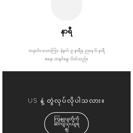
နာရီ
တနင်္လာ-သောကြာ- နံနက် ၉ နာရီမှ ညနေ ၆ နာရီ
စနေ၊ တနင်္ဂနွေ- ပိတ်သည်။
US နဲ့ တွဲလုပ်လိုပါသလား။
ကြှနျုပျတို့ကို
ဆကျသှယျရ
နျ