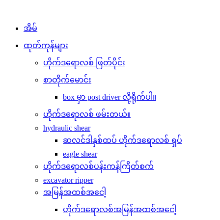
အိမ်
ထုတ်ကုန်များ
ဟိုက်ဒရောလစ် ဖြတ်ပိုင်း
စာတိုက်မောင်း
box မှာ post driver လို့ရိုက်ပါ။
ဟိုက်ဒရောလစ် ဖမ်းတယ်။
hydraulic shear
ဆလင်ဒါနှစ်ထပ် ဟိုက်ဒရောလစ် ရှပ်
eagle shear
ဟိုက်ဒရောလစ်ပန်းကန်ကြိတ်စက်
excavator ripper
အမြန်အထစ်အငေါ့
ဟိုက်ဒရောလစ်အမြန်အထစ်အငေါ့