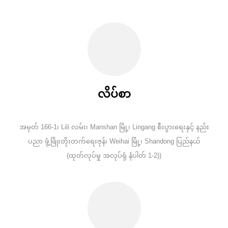
လိပ်စာ
အမှတ် 166-1၊ Lili လမ်း၊ Manshan မြို့၊ Lingang စီးပွားရေးနှင့် နည်း
ပညာ ဖွံ့ဖြိုးတိုးတက်ရေးဇုန်၊ Weihai မြို့၊ Shandong ပြည်နယ်
(ထုတ်လုပ်မှု အလုပ်ရုံ နံပါတ် 1-2))