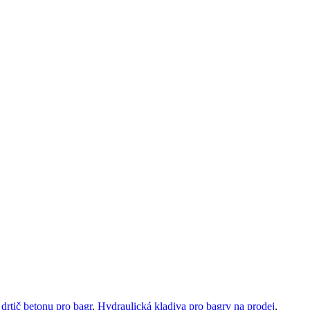
drtič betonu pro bagr
,
Hydraulická kladiva pro bagry na prodej
,