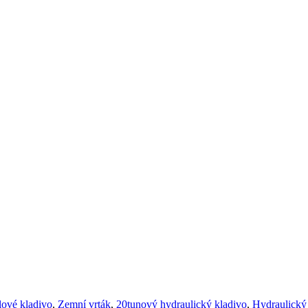
lové kladivo
,
Zemní vrták
,
20tunový hydraulický kladivo
,
Hydraulický 