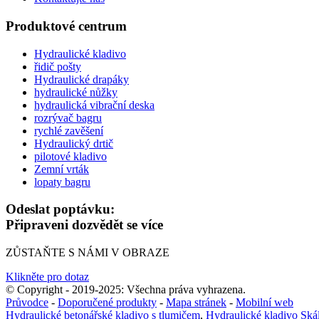
Produktové centrum
Hydraulické kladivo
řidič pošty
Hydraulické drapáky
hydraulické nůžky
hydraulická vibrační deska
rozrývač bagru
rychlé zavěšení
Hydraulický drtič
pilotové kladivo
Zemní vrták
lopaty bagru
Odeslat poptávku:
Připraveni dozvědět se více
ZŮSTAŇTE S NÁMI V OBRAZE
Klikněte pro dotaz
© Copyright - 2019-2025: Všechna práva vyhrazena.
Průvodce
-
Doporučené produkty
-
Mapa stránek
-
Mobilní web
Hydraulické betonářské kladivo s tlumičem
,
Hydraulické kladivo Ská