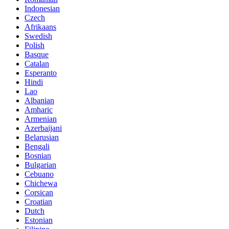
Indonesian
Czech
Afrikaans
Swedish
Polish
Basque
Catalan
Esperanto
Hindi
Lao
Albanian
Amharic
Armenian
Azerbaijani
Belarusian
Bengali
Bosnian
Bulgarian
Cebuano
Chichewa
Corsican
Croatian
Dutch
Estonian