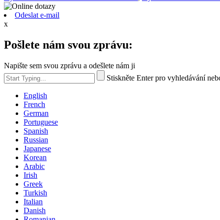
Odeslat e-mail
x
Pošlete nám svou zprávu:
Napište sem svou zprávu a odešlete nám ji
Stiskněte Enter pro vyhledávání ne
English
French
German
Portuguese
Spanish
Russian
Japanese
Korean
Arabic
Irish
Greek
Turkish
Italian
Danish
Romanian