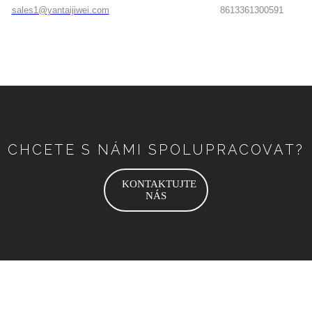
sales1@yantaijiwei.com
8613361300591
CHCETE S NÁMI SPOLUPRACOVAT?
KONTAKTUJTE
NÁS