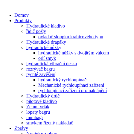
Domov
Produkty
Hydraulické kladivo
řidič pošty
ovladač sloupku krabicového typu
Hydraulické drapáky
hydraulické nůžky
hydraulické nůžky s dvojitým válcem
orlí smyk
hydraulická vibrační deska
rozrývač bagru
rychlé zavěšení
hydraulický rychloupínač
Mechanické rychloupínací zařízení
rychloupínací zařízení pro naklápění
Hydraulický drtič
pilotové kladivo
Zemní vrták
lopaty bagru
minibagr
smykem řízený nakladač
Zprávy
Novinky z oboru