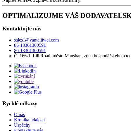
Napište sem svou zprávu a odešlete nám ji
OPTIMALIZUJME VÁŠ DODAVATELS
Kontaktujte nás
sales1@yantaijiwei.com
86-13361300591
86-13361300591
Č. 166-1, Lili Road, město Manshan, zóna hospodářského a tec
Rychlé odkazy
O nás
Kronika událostí
Úspěchy
Kontaktujte nás