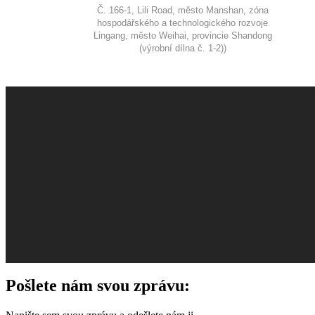
Č. 166-1, Lili Road, město Manshan, zóna
hospodářského a technologického rozvoje
Lingang, město Weihai, provincie Shandong
(výrobní dílna č. 1-2))
Pošlete nám svou zprávu: