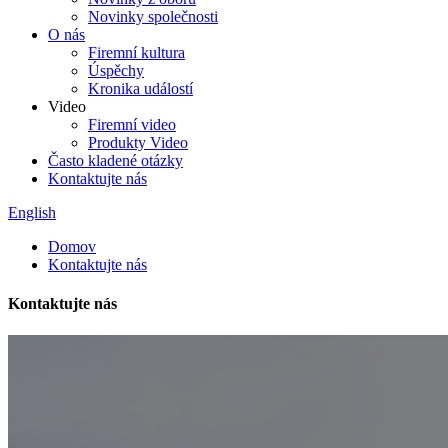
Novinky společnosti
O nás
Firemní kultura
Úspěchy
Kronika událostí
Video
Firemní video
Produkty Video
Často kladené otázky
Kontaktujte nás
English
Domov
Kontaktujte nás
Kontaktujte nás